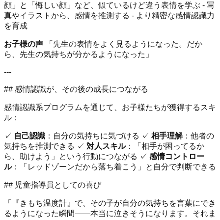
顔」と「悔しい顔」など、似ているけど違う表情を学ぶ - 写
真やイラストから、感情を推測する - より精密な感情認識力
を育成
お子様の声
「先生の表情をよく見るようになった。だか
ら、先生の気持ちが分かるようになった」
---
## 感情認識が、その後の成長につながる
感情認識系プログラムを通じて、お子様たちが獲得するスキ
ル：
✓
自己認識
：自分の気持ちに気づける ✓
相手理解
：他者の
気持ちを推測できる ✓
対人スキル
：「相手が困ってるか
ら、助けよう」という行動につながる ✓
感情コントロー
ル
：「レッドゾーンだから落ち着こう」と自分で判断できる
## 児童指導員としての喜び
「『きもち温度計』で、その子が自分の気持ちを言葉にでき
るようになった瞬間——本当に泣きそうになります。それま