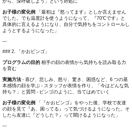
から、深呼吸しよう」という対処に
お子様の変化例
「最初は『怒ってます』としか言えません
でした。でも温度計を使うようになって、『70℃です』と
具体的に言えるようになり、自分で気持ちをコントロールし
ようとするようになった」
---
### 2. 「かおビンゴ」
プログラムの目的
相手の顔の表情から気持ちを読み取る力
を育む
実施方法
- 喜び、悲しみ、怒り、驚き、困惑など、6 つの基
本感情の顔を学ぶ - スタッフが表情を作り、「今はどんな気
持ち？」と質問 - ビンゴのように、当てはめていく
お子様の変化例
「『かおビンゴ』をやった後、学校で友達
の顔を見て『あ、困ってる』って気づけるようになった。そ
したら友達に『どうした？』って聞けるようになった」
---