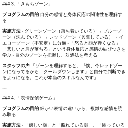
### 3. 「きもちゾーン」
プログラムの目的
自分の感情と身体反応の関連性を理解す
る
実施方法
- グリーンゾーン（落ち着いている）→ ブルーゾ
ーン（沈んでいる）→ レッドゾーン（興奮している）→ イ
エローゾーン（不安定）に分類 - 「怒ると顔が赤くなる」
「悲しいと肩が落ちる」という身体反応と感情の結びつきを
学ぶ - 自分のゾーンを把握し、対処法を考える
スタッフの声
「ゾーンを理解すると、『僕、今レッドゾー
ンになってるから、クールダウンします』と自分で判断でき
るようになる。これが本当のスキルなんです」
---
### 4. 「表情探偵ゲーム」
プログラムの目的
細かい表情の違いから、複雑な感情を読
み取る
実施方法
- 「嬉しい顔」と「照れている顔」、「困っている