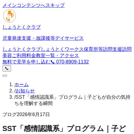
メインコンテンツへスキップ
しょうとくクラブ
児童発達支援・放課後等デイサービス
しょうとくクラブ
しょうとくワークス
保育所等訪問支援
訪問
美容
ご利用料金
教室一覧・アクセス
無料で見学を申し込む
📞
070-8909-1132
📞
ホーム
/
お知らせ
/
SST「感情認識系」プログラム｜子どもが自分の気持
ちを理解する瞬間
ブログ
2026年6月17日
SST「感情認識系」プログラム｜子ど