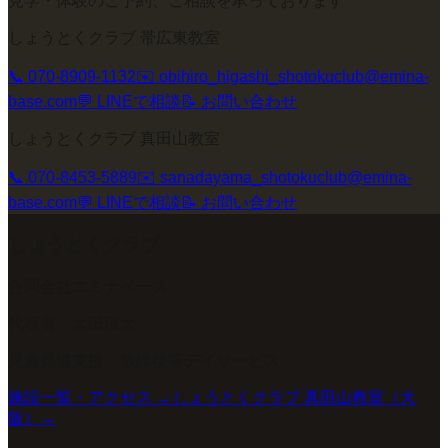
見学・体験のご予約、ご相談を承っております
しょうとくクラブ 帯広東教室
📞
070-8909-1132
✉️
obihiro_higashi_shotokuclub@emina-
base.com
💬 LINEで相談
📝 お問い合わせ
しょうとくクラブ 真田山教室
📞
070-8453-5889
✉️
sanadayama_shotokuclub@emina-
base.com
💬 LINEで相談
📝 お問い合わせ
しょうとくクラブ
合同会社エミナベース
代表者
太田瑛大
児童発達支援・放課後等デイサービス
施設一覧・アクセス →
しょうとくクラブ 真田山教室
（
大
阪
）→