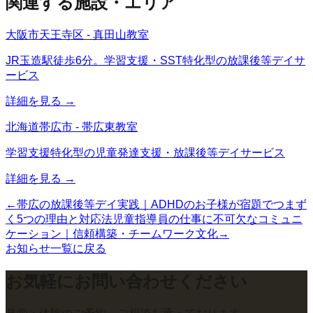
関連する施設・エリア
大阪市天王寺区 - 真田山教室
JR玉造駅徒歩6分。学習支援・SST特化型の放課後等デイサ
ービス
詳細を見る →
北海道帯広市 - 帯広東教室
学習支援特化型の児童発達支援・放課後等デイサービス
詳細を見る →
←
帯広の放課後等デイ実践｜ADHDのお子様が宿題でつまず
く5つの理由と対応法
児童指導員の仕事に不可欠なコミュニ
ケーション｜信頼構築・チームワーク文化
→
お知らせ一覧に戻る
お気軽にお問い合わせください