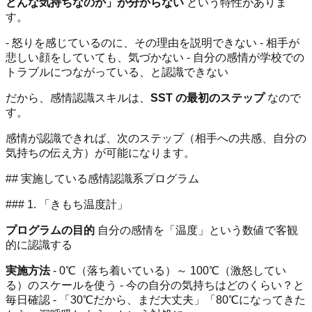
どんな気持ちなのか」が分からない
という特性がありま
す。
- 怒りを感じているのに、その理由を説明できない - 相手が
悲しい顔をしていても、気づかない - 自分の感情が学校での
トラブルにつながっている、と認識できない
だから、感情認識スキルは、
SST の最初のステップ
なので
す。
感情が認識できれば、次のステップ（相手への共感、自分の
気持ちの伝え方）が可能になります。
## 実施している感情認識系プログラム
### 1. 「きもち温度計」
プログラムの目的
自分の感情を「温度」という数値で客観
的に認識する
実施方法
- 0℃（落ち着いている）～ 100℃（激怒してい
る）のスケールを使う - 今の自分の気持ちはどのくらい？と
毎日確認 - 「30℃だから、まだ大丈夫」「80℃になってきた