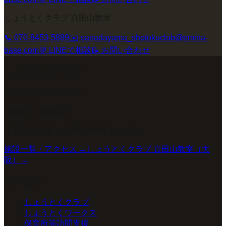
しょうとくクラブ 真田山教室
📞
070-8453-5889
✉️
sanadayama_shotokuclub@emina-
base.com
💬 LINEで相談
📝 お問い合わせ
しょうとくクラブ
合同会社エミナベース
代表者
太田瑛大
児童発達支援・放課後等デイサービス
施設一覧・アクセス →
しょうとくクラブ 真田山教室
（
大
阪
）→
サービス
しょうとくクラブ
しょうとくワークス
保育所等訪問支援