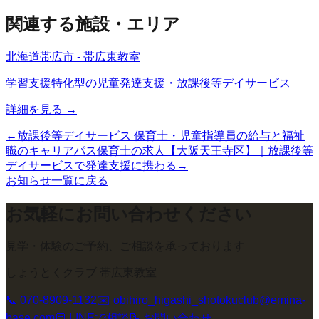
関連する施設・エリア
北海道帯広市 - 帯広東教室
学習支援特化型の児童発達支援・放課後等デイサービス
詳細を見る →
←
放課後等デイサービス 保育士・児童指導員の給与と福祉
職のキャリアパス
保育士の求人【大阪天王寺区】｜放課後等
デイサービスで発達支援に携わる
→
お知らせ一覧に戻る
お気軽にお問い合わせください
見学・体験のご予約、ご相談を承っております
しょうとくクラブ 帯広東教室
📞
070-8909-1132
✉️
obihiro_higashi_shotokuclub@emina-
base.com
💬 LINEで相談
📝 お問い合わせ