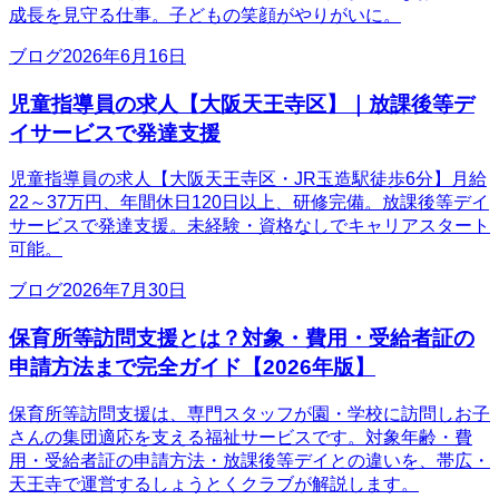
成長を見守る仕事。子どもの笑顔がやりがいに。
ブログ
2026年6月16日
児童指導員の求人【大阪天王寺区】｜放課後等デ
イサービスで発達支援
児童指導員の求人【大阪天王寺区・JR玉造駅徒歩6分】月給
22～37万円、年間休日120日以上、研修完備。放課後等デイ
サービスで発達支援。未経験・資格なしでキャリアスタート
可能。
ブログ
2026年7月30日
保育所等訪問支援とは？対象・費用・受給者証の
申請方法まで完全ガイド【2026年版】
保育所等訪問支援は、専門スタッフが園・学校に訪問しお子
さんの集団適応を支える福祉サービスです。対象年齢・費
用・受給者証の申請方法・放課後等デイとの違いを、帯広・
天王寺で運営するしょうとくクラブが解説します。