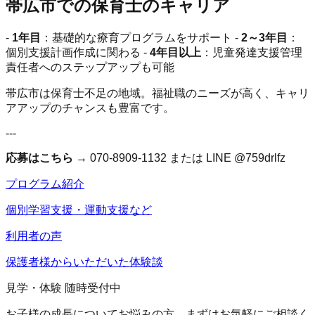
帯広市での保育士のキャリア
-
1年目
：基礎的な療育プログラムをサポート -
2～3年目
：
個別支援計画作成に関わる -
4年目以上
：児童発達支援管理
責任者へのステップアップも可能
帯広市は保育士不足の地域。福祉職のニーズが高く、キャリ
アアップのチャンスも豊富です。
---
応募はこちら
→ 070-8909-1132 または LINE @759drlfz
プログラム紹介
個別学習支援・運動支援など
利用者の声
保護者様からいただいた体験談
見学・体験 随時受付中
お子様の成長についてお悩みの方、まずはお気軽にご相談く