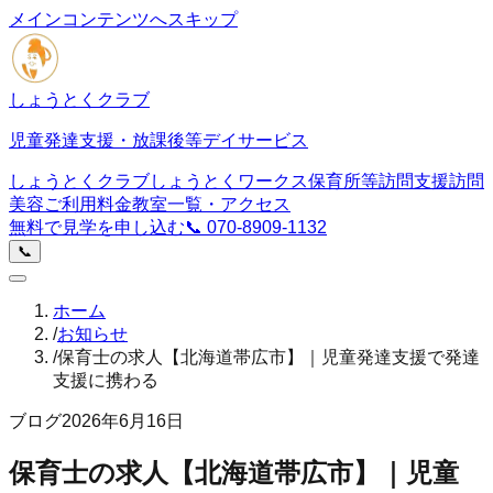
メインコンテンツへスキップ
しょうとくクラブ
児童発達支援・放課後等デイサービス
しょうとくクラブ
しょうとくワークス
保育所等訪問支援
訪問
美容
ご利用料金
教室一覧・アクセス
無料で見学を申し込む
📞
070-8909-1132
📞
ホーム
/
お知らせ
/
保育士の求人【北海道帯広市】｜児童発達支援で発達
支援に携わる
ブログ
2026年6月16日
保育士の求人【北海道帯広市】｜児童